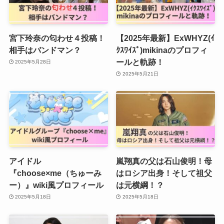
宮下玲奈の匂わせ４投稿！
【2025年最新】ExWHYZ(ｲ
相手はバンドマン？
ｸｽﾜｲｽﾞ)mikinaのプロフィ
ールと軌跡！
2025年5月28日
2025年5月21日
アイドル
嵐翔真の父は石山俊明！母
『choose×me（ちゅーみ
はロシア出身！そして祖父
ー）』wiki風プロフィール
は元横綱！？
2025年5月18日
2025年5月18日