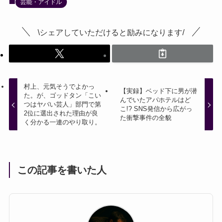
芸能・アイドル
\シェアしていただけると励みになります/
村上、元気そうでよかっ
【実録】ベッド下に男が潜
た。が、ゴッドタン「こい
んでいたアパホテルはど
つはヤバい芸人」部門で第
こ!? SNS発信から広がっ
2位に選出された理由が良
た衝撃事件の全貌
く分かる一連のやり取り。
この記事を書いた人