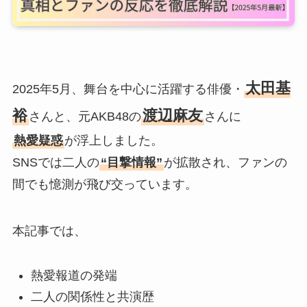
太田基
2025年5月、舞台を中心に活躍する俳優・
裕
渡辺麻友
さんと、元AKB48の
さんに
熱愛疑惑
が浮上しました。
SNSでは二人の
“目撃情報”
が拡散され、ファンの
間でも憶測が飛び交っています。
本記事では、
熱愛報道の発端
二人の関係性と共演歴