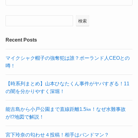
検索
Recent Posts
マイクシャク帽子の強奪犯は誰？ポーランド人CEOとの
噂！
【時系列まとめ】山本ひなたくん事件がヤバすぎる！11
の闇を分かりやすく深堀！
能古島から小戸公園まで直線距離1.5㎞！なぜ水難事故
が!?地図で解説！
宮下玲奈の匂わせ４投稿！相手はバンドマン？